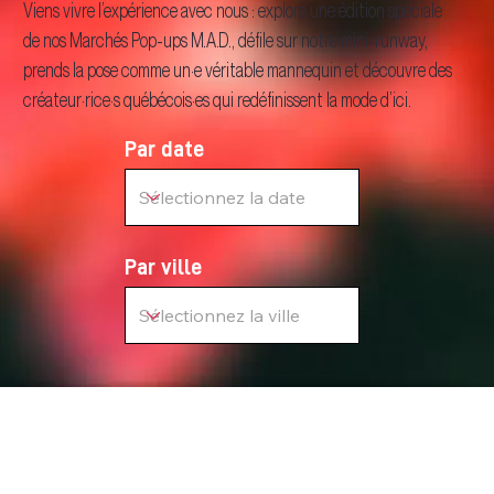
Viens vivre l’expérience avec nous : explore une édition spéciale
de nos Marchés Pop-ups M.A.D., défile sur notre mini-runway,
prends la pose comme un·e véritable mannequin et découvre des
créateur·rice·s québécois·es qui redéfinissent la mode d’ici.
Par date
Par ville