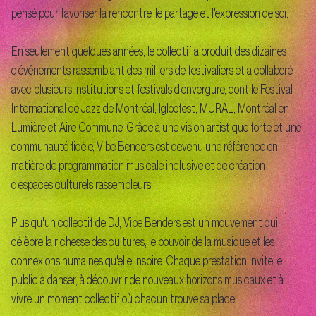
pensé pour favoriser la rencontre, le partage et l'expression de soi.
En seulement quelques années, le collectif a produit des dizaines
d'événements rassemblant des milliers de festivaliers et a collaboré
avec plusieurs institutions et festivals d'envergure, dont le Festival
International de Jazz de Montréal, Igloofest, MURAL, Montréal en
Lumière et Aire Commune. Grâce à une vision artistique forte et une
communauté fidèle, Vibe Benders est devenu une référence en
matière de programmation musicale inclusive et de création
d'espaces culturels rassembleurs.
Plus qu'un collectif de DJ, Vibe Benders est un mouvement qui
célèbre la richesse des cultures, le pouvoir de la musique et les
connexions humaines qu'elle inspire. Chaque prestation invite le
public à danser, à découvrir de nouveaux horizons musicaux et à
vivre un moment collectif où chacun trouve sa place.