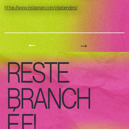
https://www.instagram.com/vibebenders/
→
←
RESTE
BRANCH
É.E!