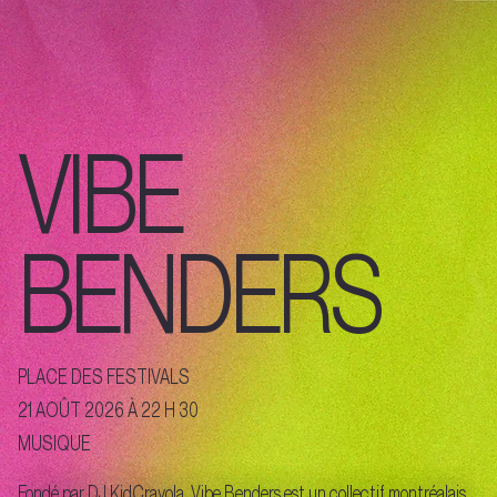
VIBE
BENDERS
PLACE DES FESTIVALS
21 AOÛT 2026 À 22 H 30
MUSIQUE
Fondé par DJ KidCrayola, Vibe Benders est un collectif montréalais