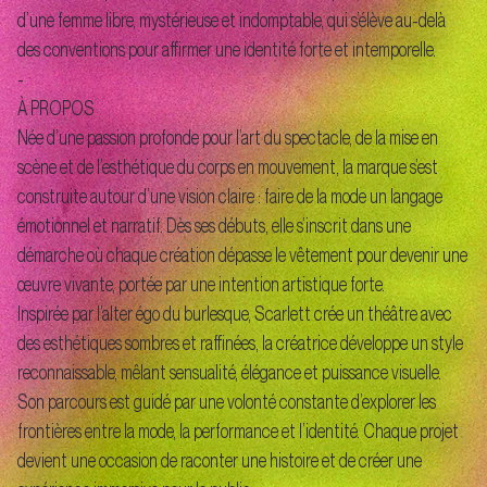
d’une femme libre, mystérieuse et indomptable, qui s’élève au-delà
des conventions pour affirmer une identité forte et intemporelle.
-
À PROPOS
Née d’une passion profonde pour l’art du spectacle, de la mise en
scène et de l’esthétique du corps en mouvement, la marque s’est
construite autour d’une vision claire : faire de la mode un langage
émotionnel et narratif. Dès ses débuts, elle s’inscrit dans une
démarche où chaque création dépasse le vêtement pour devenir une
œuvre vivante, portée par une intention artistique forte.
Inspirée par l’alter égo du burlesque, Scarlett crée un théâtre avec
des esthétiques sombres et raffinées, la créatrice développe un style
reconnaissable, mêlant sensualité, élégance et puissance visuelle.
Son parcours est guidé par une volonté constante d’explorer les
frontières entre la mode, la performance et l’identité. Chaque projet
devient une occasion de raconter une histoire et de créer une