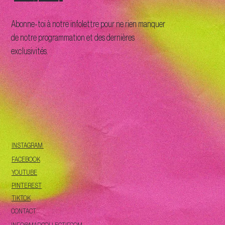
Abonne-toi à notre infolettre pour ne rien manquer
de notre programmation et des dernières
exclusivités.
INSTAGRAM
FACEBOOK
YOUTUBE
PINTEREST
TIKTOK
CONTACT
INFO@MADCOLLECTIF.COM