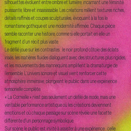
silhouettes évoluent entre ombre et lumière, incarnant une féminité
puissante, libre et insaisissable. Les créations mêlent textures riches,
détails raffinés et coupes sculpturales, évoquant à la fois le
romantisme gothique et une modernité affirmée. Chaque pièce
semble raconter une histoire, comme si elle portait en elle un
fragment d’un récit plus vaste.
Le défilé joue sur les contrastes : le noir profond côtoie des éclats
irisés, les matières fluides dialoguent avec des structures plus rigides,
et les mouvements des mannequins amplifient la dramaturgie de
l’ensemble. L’univers sonore et visuel vient renforcer cette
atmosphère immersive, plongeant le public dans une expérience
sensorielle complète.
« La Corneille » n’est pas seulement un défilé de mode, mais une
véritable performance artistique où les créations deviennent
émotions et où chaque passage sur scène révèle une facette
différente d'un personnage symbolique.
Sur scène, le public est invité à assister à une expérience : celle