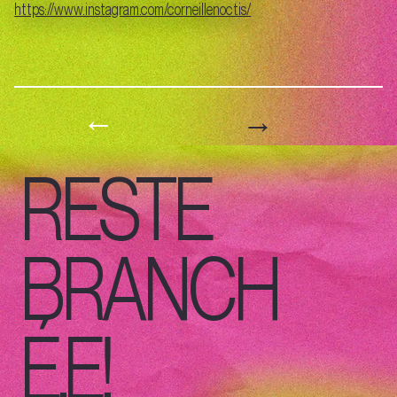
https://www.instagram.com/corneillenoctis/
→
←
RESTE
BRANCH
É.E!