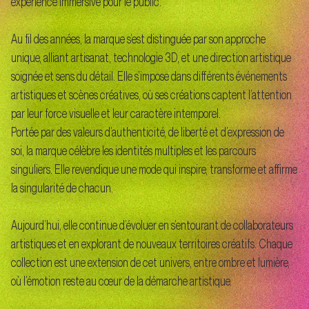
expérience immersive pour le public.
Au fil des années, la marque s’est distinguée par son approche
unique, alliant artisanat, technologie 3D, et une direction artistique
soignée et sens du détail. Elle s’impose dans différents événements
artistiques et scènes créatives, où ses créations captent l’attention
par leur force visuelle et leur caractère intemporel.
Portée par des valeurs d’authenticité, de liberté et d’expression de
soi, la marque célèbre les identités multiples et les parcours
singuliers. Elle revendique une mode qui inspire, transforme et affirme
la singularité de chacun.
Aujourd’hui, elle continue d’évoluer en s’entourant de collaborateurs
artistiques et en explorant de nouveaux territoires créatifs. Chaque
collection est une extension de cet univers, entre ombre et lumière,
où l’émotion reste au cœur de la démarche artistique.