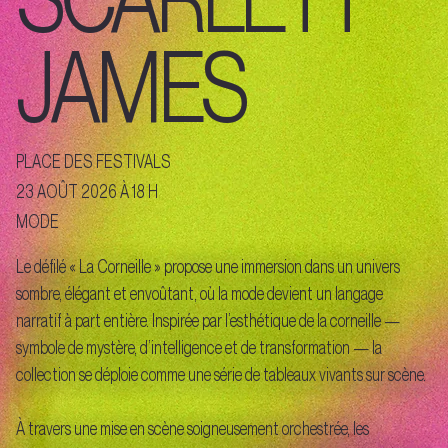
JAMES
PLACE DES FESTIVALS
23 AOÛT 2026 À 18 H
MODE
Le défilé « La Corneille » propose une immersion dans un univers
sombre, élégant et envoûtant, où la mode devient un langage
narratif à part entière. Inspirée par l’esthétique de la corneille —
symbole de mystère, d’intelligence et de transformation — la
collection se déploie comme une série de tableaux vivants sur scène.
À travers une mise en scène soigneusement orchestrée, les