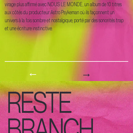
virage plus affirmé avec NOUS LE MONDE, un album de 10 titres
aux côtés du producteur Astro Psykeman où ils façonnent un
univers à la fois sombre et nostalgique, porté par des sonorités trap
et une écriture instinctive.
→
←
RESTE
BRANCH