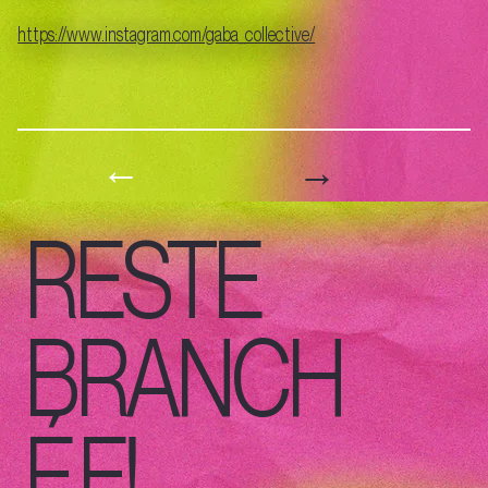
https://www.instagram.com/gaba_collective/
→
←
RESTE
BRANCH
É.E!