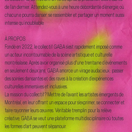
de l’an dernier. Attendez-vous à une heure débordante d’énergie, où
chacun.e pourra danser, se rassembler et partager un moment aussi
intense qu’inoubliable.
À PROPOS
Fondé en 2022, le collectif GABA s’est rapidement imposé comme
un acteur incontournable de la scène artistique et culturelle
montréalaise. Après avoir organisé plus d'une trentaine d’événements
en seulement deux ans, GABA amorce un virage audacieux : passer
des soirées dansantes et des raves à la création d’expériences
culturelles immersives et inclusives.
La mission du collectif ? Mettre de l’avant les artistes émergents de
Montréal, en leur offrant un espace pour s’exprimer, se connecter et
faire rayonner leurs œuvres. Véritable tremplin pour la relève
créative, GABA se veut une plateforme multidisciplinaire où toutes
les formes d’art peuvent s’épanouir.