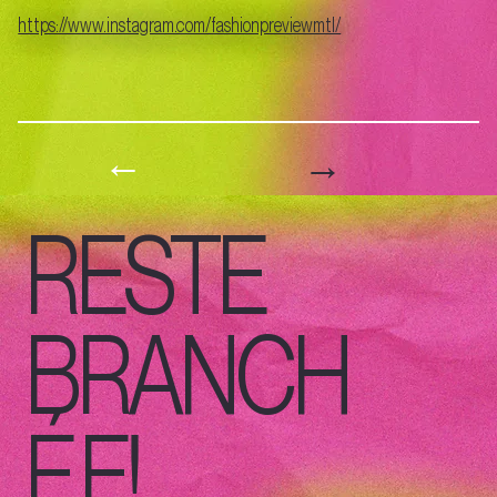
https://www.instagram.com/fashionpreviewmtl/
→
←
RESTE
BRANCH
É.E!