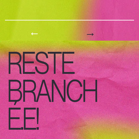
→
←
RESTE
BRANCH
É.E!