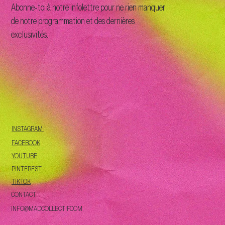
Abonne-toi à notre infolettre pour ne rien manquer
de notre programmation et des dernières
exclusivités.
INSTAGRAM
FACEBOOK
YOUTUBE
PINTEREST
TIKTOK
CONTACT
INFO@MADCOLLECTIF.COM