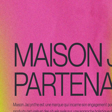
MAISON 
PARTENA
Maison Jacynthe est une marque qui incarne son engagement pour 
produits naturels et des rituels axés sur une approche holistique d