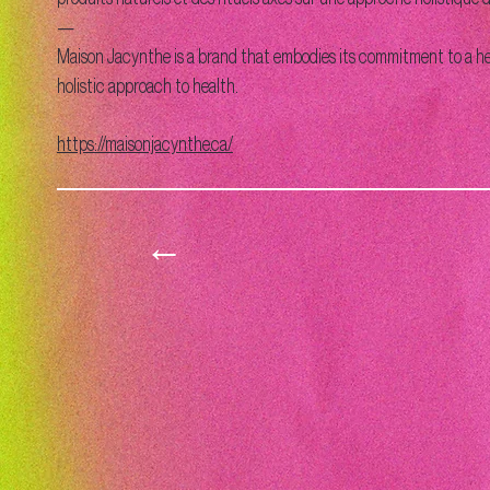
—
Maison Jacynthe is a brand that embodies its commitment to a heal
holistic approach to health.
https://maisonjacynthe.ca/
←