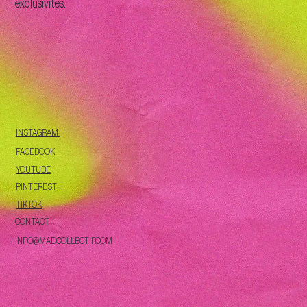
exclusivités.
INSTAGRAM
FACEBOOK
YOUTUBE
PINTEREST
TIKTOK
CONTACT
INFO@MADCOLLECTIF.COM