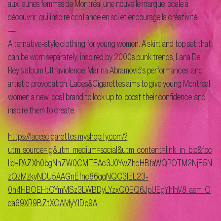
aux jeunes femmes de Montréal une nouvelle marque locale à
découvrir, qui inspire confiance en soi et encourage la créativité.
—
Alternative-style clothing for young women. A skirt and top set that
can be worn separately, inspired by 2000s punk trends, Lana Del
Rey's album Ultraviolence, Marina Abramović's performances, and
artistic provocation. Laces&Cigarettes aims to give young Montreal
women a new local brand to look up to, boost their confidence, and
inspire them to create.
https://lacescigarettes.myshopify.com/?
utm_source=ig&utm_medium=social&utm_content=link_in_bio&fbc
lid=PAZXh0bgNhZW0CMTEAc3J0YwZhcHBfaWQPOTM2NjE5N
zQzMzkyNDU5AAGnEfnc86ggNQC3lEL23-
0h4HBOEHtCYmMSz3LWBDyLYzxQ0EQ6JpUEgYhlhV8_aem_O
da69XR9BZtXOAMyY1Dp9A