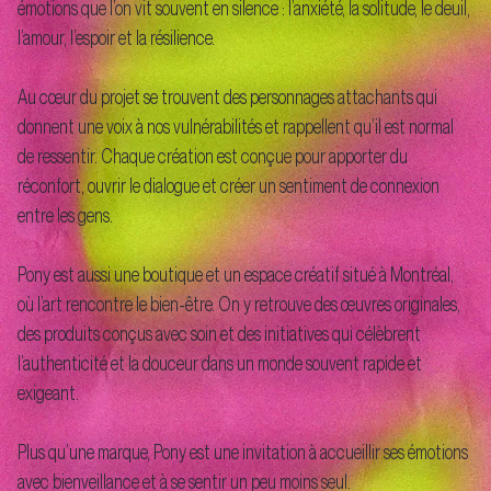
émotions que l’on vit souvent en silence : l’anxiété, la solitude, le deuil,
l’amour, l’espoir et la résilience.
Au cœur du projet se trouvent des personnages attachants qui
donnent une voix à nos vulnérabilités et rappellent qu’il est normal
de ressentir. Chaque création est conçue pour apporter du
réconfort, ouvrir le dialogue et créer un sentiment de connexion
entre les gens.
Pony est aussi une boutique et un espace créatif situé à Montréal,
où l’art rencontre le bien-être. On y retrouve des œuvres originales,
des produits conçus avec soin et des initiatives qui célèbrent
l’authenticité et la douceur dans un monde souvent rapide et
exigeant.
Plus qu’une marque, Pony est une invitation à accueillir ses émotions
avec bienveillance et à se sentir un peu moins seul.