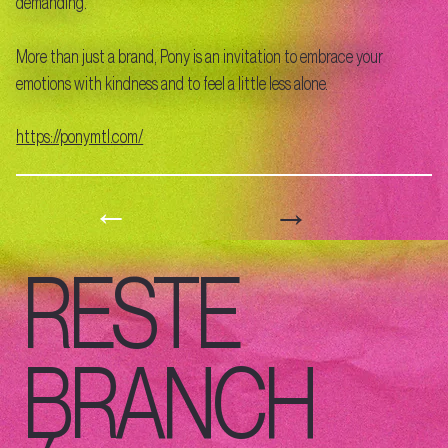
demanding.
More than just a brand, Pony is an invitation to embrace your
emotions with kindness and to feel a little less alone.
https://ponymtl.com/
→
←
RESTE
BRANCH