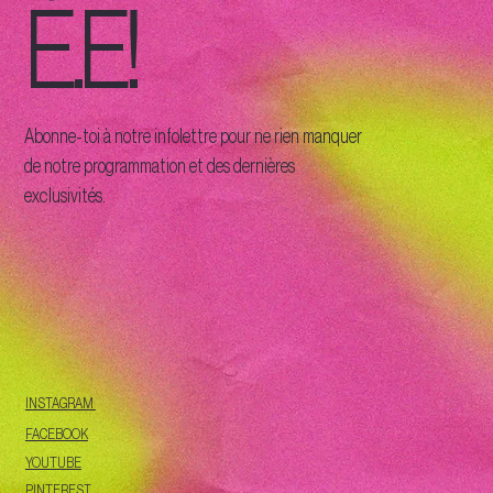
É.E!
Abonne-toi à notre infolettre pour ne rien manquer
de notre programmation et des dernières
exclusivités.
INSTAGRAM
FACEBOOK
YOUTUBE
PINTEREST