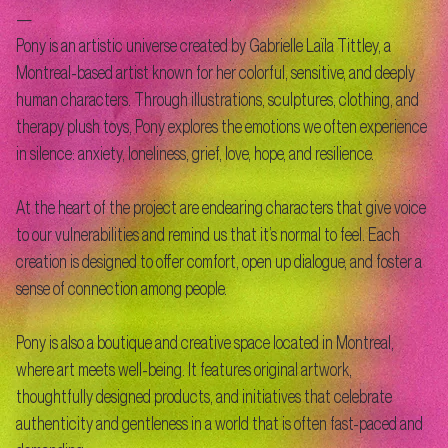
—
Pony is an artistic universe created by Gabrielle Laïla Tittley, a
Montreal-based artist known for her colorful, sensitive, and deeply
human characters. Through illustrations, sculptures, clothing, and
therapy plush toys, Pony explores the emotions we often experience
in silence: anxiety, loneliness, grief, love, hope, and resilience.
At the heart of the project are endearing characters that give voice
to our vulnerabilities and remind us that it’s normal to feel. Each
creation is designed to offer comfort, open up dialogue, and foster a
sense of connection among people.
Pony is also a boutique and creative space located in Montreal,
where art meets well-being. It features original artwork,
thoughtfully designed products, and initiatives that celebrate
authenticity and gentleness in a world that is often fast-paced and