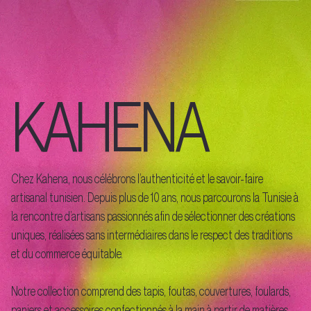
KAHENA
Chez Kahena, nous célébrons l’authenticité et le savoir-faire
artisanal tunisien. Depuis plus de 10 ans, nous parcourons la Tunisie à
la rencontre d’artisans passionnés afin de sélectionner des créations
uniques, réalisées sans intermédiaires dans le respect des traditions
et du commerce équitable.
Notre collection comprend des tapis, foutas, couvertures, foulards,
paniers et accessoires confectionnés à la main à partir de matières