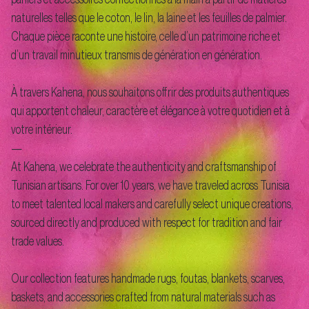
naturelles telles que le coton, le lin, la laine et les feuilles de palmier.
Chaque pièce raconte une histoire, celle d’un patrimoine riche et
d’un travail minutieux transmis de génération en génération.
À travers Kahena, nous souhaitons offrir des produits authentiques
qui apportent chaleur, caractère et élégance à votre quotidien et à
votre intérieur.
—
At Kahena, we celebrate the authenticity and craftsmanship of
Tunisian artisans. For over 10 years, we have traveled across Tunisia
to meet talented local makers and carefully select unique creations,
sourced directly and produced with respect for tradition and fair
trade values.
Our collection features handmade rugs, foutas, blankets, scarves,
baskets, and accessories crafted from natural materials such as