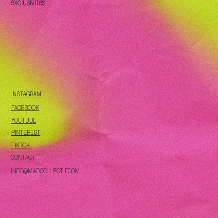
exclusivités.
INSTAGRAM
FACEBOOK
YOUTUBE
PINTEREST
TIKTOK
CONTACT
INFO@MADCOLLECTIF.COM