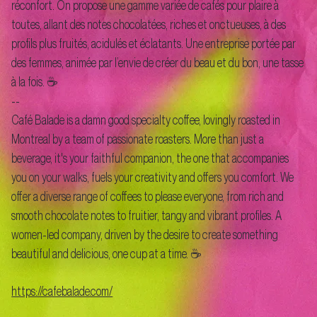
réconfort. On propose une gamme variée de cafés pour plaire à
toutes, allant des notes chocolatées, riches et onctueuses, à des
profils plus fruités, acidulés et éclatants. Une entreprise portée par
des femmes, animée par l’envie de créer du beau et du bon, une tasse
à la fois. ☕
--
Café Balade is a damn good specialty coffee, lovingly roasted in
Montreal by a team of passionate roasters. More than just a
beverage, it's your faithful companion, the one that accompanies
you on your walks, fuels your creativity and offers you comfort. We
offer a diverse range of coffees to please everyone, from rich and
smooth chocolate notes to fruitier, tangy and vibrant profiles. A
women-led company, driven by the desire to create something
beautiful and delicious, one cup at a time. ☕
https://cafebalade.com/