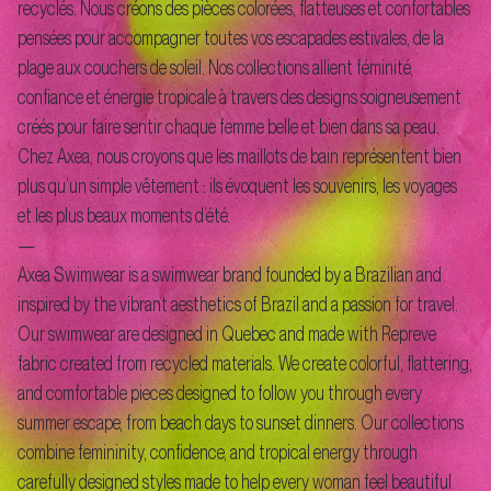
recyclés. Nous créons des pièces colorées, flatteuses et confortables
pensées pour accompagner toutes vos escapades estivales, de la
plage aux couchers de soleil. Nos collections allient féminité,
confiance et énergie tropicale à travers des designs soigneusement
créés pour faire sentir chaque femme belle et bien dans sa peau.
Chez Axea, nous croyons que les maillots de bain représentent bien
plus qu’un simple vêtement : ils évoquent les souvenirs, les voyages
et les plus beaux moments d’été.
—
Axea Swimwear is a swimwear brand founded by a Brazilian and
inspired by the vibrant aesthetics of Brazil and a passion for travel.
Our swimwear are designed in Quebec and made with Repreve
fabric created from recycled materials. We create colorful, flattering,
and comfortable pieces designed to follow you through every
summer escape, from beach days to sunset dinners. Our collections
combine femininity, confidence, and tropical energy through
carefully designed styles made to help every woman feel beautiful