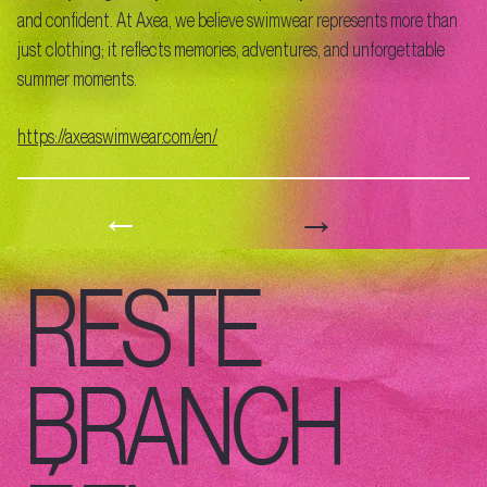
and confident. At Axea, we believe swimwear represents more than
just clothing; it reflects memories, adventures, and unforgettable
summer moments.
https://axeaswimwear.com/en/
→
←
RESTE
BRANCH