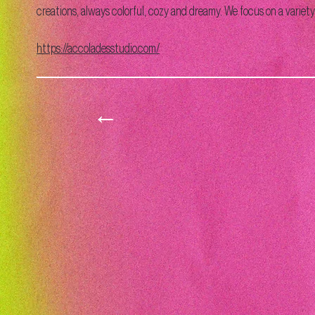
creations, always colorful, cozy and dreamy. We focus on a varie
https://accoladesstudio.com/
←