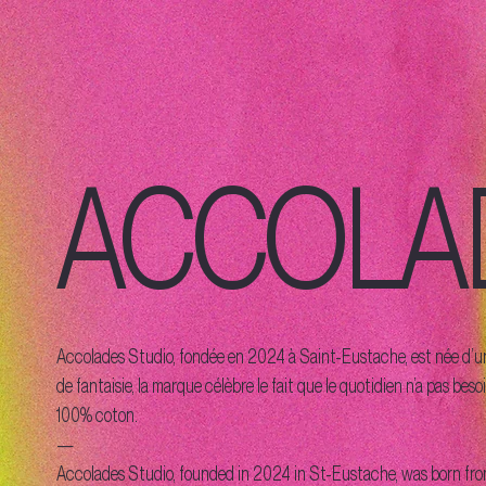
ACCOLAD
Accolades Studio, fondée en 2024 à Saint-Eustache, est née d’une 
de fantaisie, la marque célèbre le fait que le quotidien n’a pas be
100% coton.
—
Accolades Studio, founded in 2024 in St-Eustache, was born fro