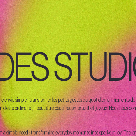
ES STUD
envie simple : transformer les petits gestes du quotidien en moments de bo
soin d’être ordinaire ; il peut être beau, réconfortant et joyeux. Nous nous 
m a simple need : transforming everyday moments into sparks of joy. Th