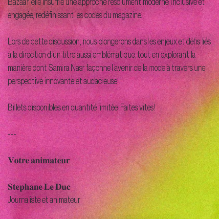
Bazaar, elle insuffle une approche résolument moderne, inclusive et
engagée, redéfinissant les codes du magazine.
Lors de cette discussion, nous plongerons dans les enjeux et défis liés
à la direction d’un titre aussi emblématique, tout en explorant la
manière dont Samira Nasr façonne l’avenir de la mode à travers une
perspective innovante et audacieuse
Billets disponibles en quantité limitée. Faites vites!
---
𝐕𝐨𝐭𝐫𝐞 𝐚𝐧𝐢𝐦𝐚𝐭𝐞𝐮𝐫
𝐒𝐭𝐞𝐩𝐡𝐚𝐧𝐞 𝐋𝐞 𝐃𝐮𝐜
Journaliste et animateur