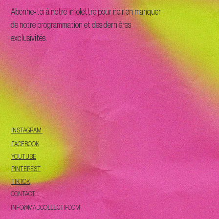
Abonne-toi à notre infolettre pour ne rien manquer
de notre programmation et des dernières
exclusivités.
INSTAGRAM
FACEBOOK
YOUTUBE
PINTEREST
TIKTOK
CONTACT
INFO@MADCOLLECTIF.COM