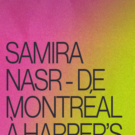
SAMIRA
NASR - DE
MONTRÉAL
À HARPER’S