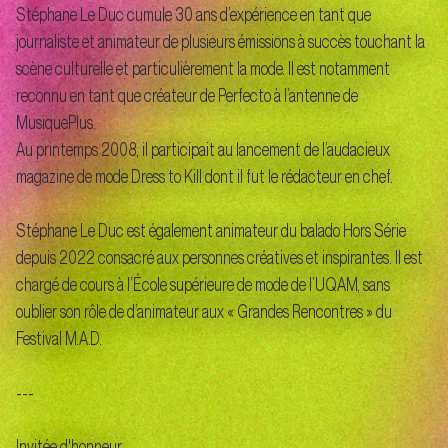
Stéphane Le Duc cumule 30 ans d’expérience en tant que
journaliste et animateur de plusieurs émissions à succès touchant la
scène culturelle et particulièrement la mode. Il est notamment
reconnu en tant que créateur de Perfecto à l’antenne de
MusiquePlus.
Au printemps 2008, il participait au lancement de l’audacieux
magazine de mode Dress to Kill dont il fut le rédacteur en chef.
Stéphane Le Duc est également animateur du balado Hors Série
depuis 2022 consacré aux personnes créatives et inspirantes. Il est
chargé de cours à l’École supérieure de mode de l’UQAM, sans
oublier son rôle de d’animateur aux « Grandes Rencontres » du
Festival M.A.D.
---
Invitée d'honneur