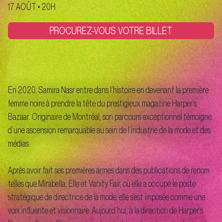
17 AOÛT • 20H
PROCUREZ-VOUS VOTRE BILLET
En 2020, Samira Nasr entre dans l’histoire en devenant la première
femme noire à prendre la tête du prestigieux magazine Harper’s
Bazaar. Originaire de Montréal, son parcours exceptionnel témoigne
d’une ascension remarquable au sein de l’industrie de la mode et des
médias.
Après avoir fait ses premières armes dans des publications de renom
telles que Mirabella, Elle et Vanity Fair, où elle a occupé le poste
stratégique de directrice de la mode, elle s’est imposée comme une
voix influente et visionnaire. Aujourd’hui, à la direction de Harper’s