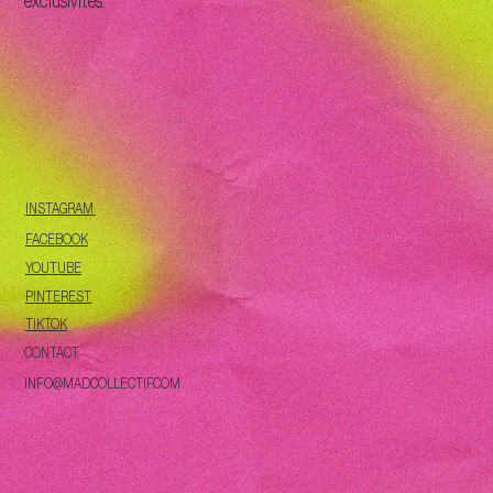
exclusivités.
INSTAGRAM
FACEBOOK
YOUTUBE
PINTEREST
TIKTOK
CONTACT
INFO@MADCOLLECTIF.COM