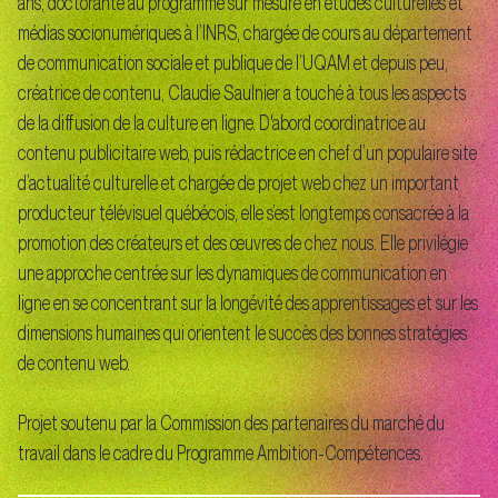
ans, doctorante au programme sur mesure en études culturelles et
médias socionumériques à l’INRS, chargée de cours au département
de communication sociale et publique de l’UQAM et depuis peu,
créatrice de contenu, Claudie Saulnier a touché à tous les aspects
de la diffusion de la culture en ligne. D'abord coordinatrice au
contenu publicitaire web, puis rédactrice en chef d’un populaire site
d’actualité culturelle et chargée de projet web chez un important
producteur télévisuel québécois, elle s’est longtemps consacrée à la
promotion des créateurs et des œuvres de chez nous. Elle privilégie
une approche centrée sur les dynamiques de communication en
ligne en se concentrant sur la longévité des apprentissages et sur les
dimensions humaines qui orientent le succès des bonnes stratégies
de contenu web.
Projet soutenu par la Commission des partenaires du marché du
travail dans le cadre du Programme Ambition-Compétences.