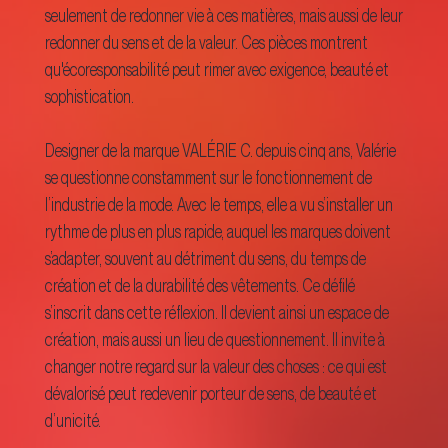
seulement de redonner vie à ces matières, mais aussi de leur
redonner du sens et de la valeur. Ces pièces montrent
qu'écoresponsabilité peut rimer avec exigence, beauté et
sophistication.
Designer de la marque VALÉRIE C. depuis cinq ans, Valérie
se questionne constamment sur le fonctionnement de
l’industrie de la mode. Avec le temps, elle a vu s’installer un
rythme de plus en plus rapide, auquel les marques doivent
s’adapter, souvent au détriment du sens, du temps de
création et de la durabilité des vêtements. Ce défilé
s’inscrit dans cette réflexion. Il devient ainsi un espace de
création, mais aussi un lieu de questionnement. Il invite à
changer notre regard sur la valeur des choses : ce qui est
dévalorisé peut redevenir porteur de sens, de beauté et
d’unicité.
-