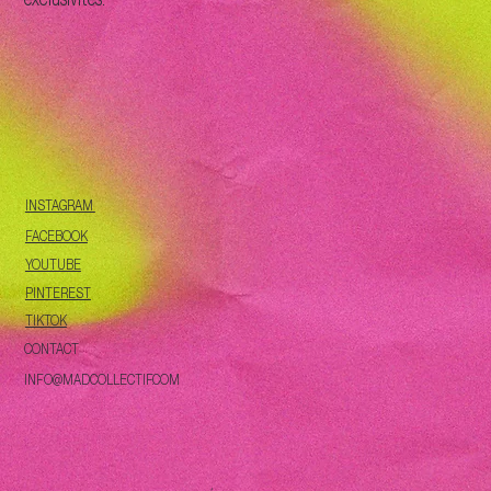
INSTAGRAM
FACEBOOK
YOUTUBE
PINTEREST
TIKTOK
CONTACT
INFO@MADCOLLECTIF.COM