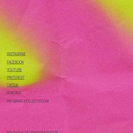
INSTAGRAM
FACEBOOK
YOUTUBE
PINTEREST
TIKTOK
CONTACT
INFO@MADCOLLECTIF.COM
POLITIQUE DE CONFIDENTIALITÉ