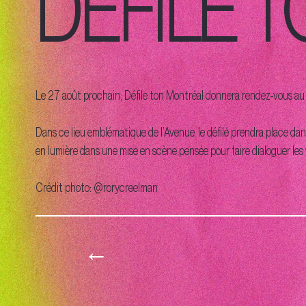
DÉFILE 
Le 27 août prochain, Défile ton Montréal donnera rendez-vous au
Dans ce lieu emblématique de l’Avenue, le défilé prendra place da
en lumière dans une mise en scène pensée pour faire dialoguer les 
Crédit photo: @rorycreelman
←